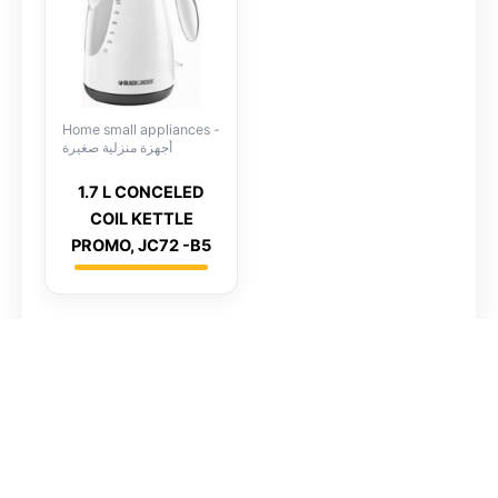
Home small appliances -
أجهزة منزلية صغيرة
1.7 L CONCELED
COIL KETTLE
PROMO, JC72 -B5
© 2026 Gulf Center for Cleaning Equipment | Powered by GCCE