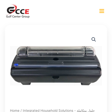
Skip
to
content
Home
/
Integrated Household Solutions - حلول متكاملة